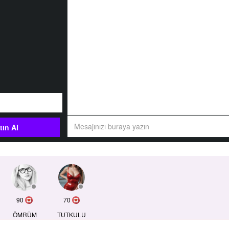
tın Al
90
70
ÖMRÜM
TUTKULU