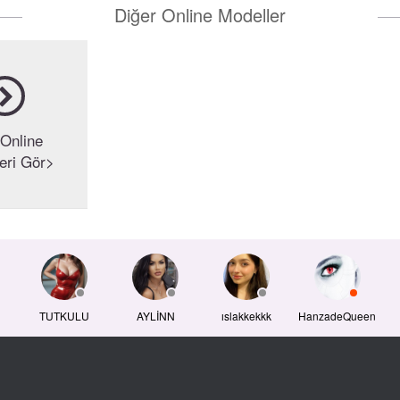
Diğer Online Modeller
Online
eri Gör>
TUTKULU
AYLİNN
ıslakkekkk
HanzadeQueen