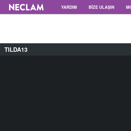
YARDIM
BİZE ULAŞIN
M
TILDA13