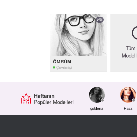
Tüm 
Modell
ÖMRÜM
Çevrimiçi
Haftanın
Popüler Modelleri
çokfena
Hazz