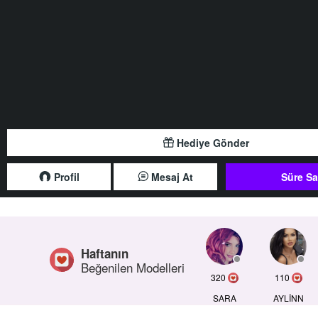
Hediye Gönder
Profil
Mesaj At
Süre Sa
Haftanın
Beğenilen Modelleri
320
110
SARA
AYLİNN