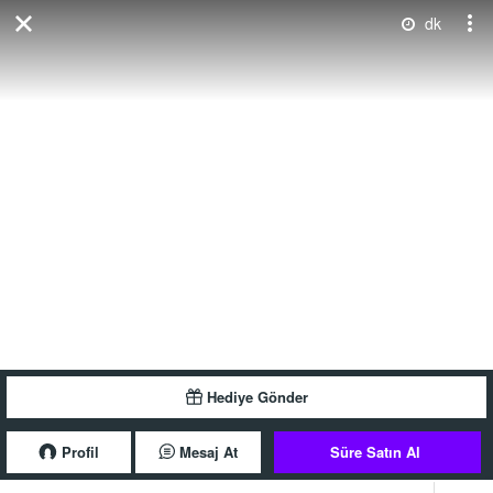
dk
Hediye Gönder
Profil
Mesaj At
Süre Satın Al