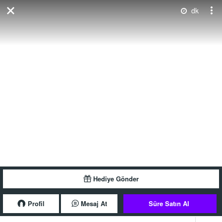
dk
Hediye Gönder
Profil
Mesaj At
Süre Satın Al