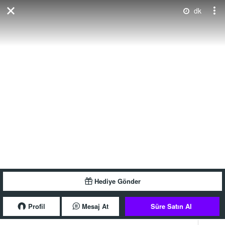
dk
Hediye Gönder
Profil
Mesaj At
Süre Satın Al